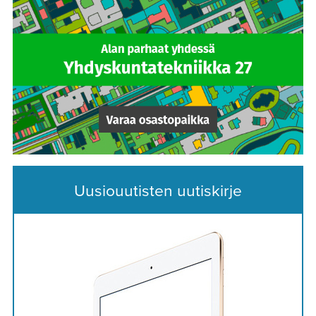
Uusiouutisten uutiskirje