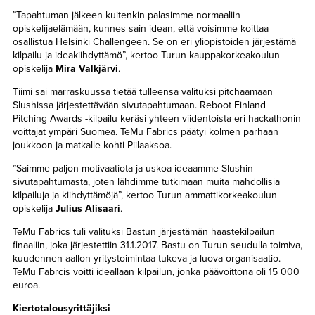
”Tapahtuman jälkeen kuitenkin palasimme normaaliin
opiskelijaelämään, kunnes sain idean, että voisimme koittaa
osallistua Helsinki Challengeen. Se on eri yliopistoiden järjestämä
kilpailu ja ideakiihdyttämö”, kertoo Turun kauppakorkeakoulun
opiskelija
Mira Valkjärvi
.
Tiimi sai marraskuussa tietää tulleensa valituksi pitchaamaan
Slushissa järjestettävään sivutapahtumaan. Reboot Finland
Pitching Awards -kilpailu keräsi yhteen viidentoista eri hackathonin
voittajat ympäri Suomea. TeMu Fabrics päätyi kolmen parhaan
joukkoon ja matkalle kohti Piilaaksoa.
”Saimme paljon motivaatiota ja uskoa ideaamme Slushin
sivutapahtumasta, joten lähdimme tutkimaan muita mahdollisia
kilpailuja ja kiihdyttämöjä”, kertoo Turun ammattikorkeakoulun
opiskelija
Julius Alisaari
.
TeMu Fabrics tuli valituksi Bastun järjestämän haastekilpailun
finaaliin, joka järjestettiin 31.1.2017. Bastu on Turun seudulla toimiva,
kuudennen aallon yritystoimintaa tukeva ja luova organisaatio.
TeMu Fabrcis voitti ideallaan kilpailun, jonka päävoittona oli 15 000
euroa.
Kiertotalousyrittäjiksi