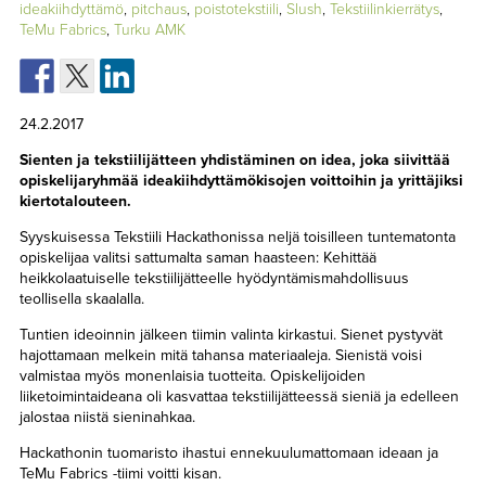
ideakiihdyttämö
,
pitchaus
,
poistotekstiili
,
Slush
,
Tekstiilinkierrätys
,
TAPAHTUMAT
TeMu Fabrics
,
Turku AMK
▼
YHTEYSTIEDOT
24.2.2017
Sienten ja tekstiilijätteen yhdistäminen on idea, joka siivittää
opiskelijaryhmää ideakiihdyttämökisojen voittoihin ja yrittäjiksi
kiertotalouteen.
Syyskuisessa Tekstiili Hackathonissa neljä toisilleen tuntematonta
opiskelijaa valitsi sattumalta saman haasteen: Kehittää
heikkolaatuiselle tekstiilijätteelle hyödyntämismahdollisuus
teollisella skaalalla.
Tuntien ideoinnin jälkeen tiimin valinta kirkastui. Sienet pystyvät
hajottamaan melkein mitä tahansa materiaaleja. Sienistä voisi
valmistaa myös monenlaisia tuotteita. Opiskelijoiden
liiketoimintaideana oli kasvattaa tekstiilijätteessä sieniä ja edelleen
jalostaa niistä sieninahkaa.
Hackathonin tuomaristo ihastui ennekuulumattomaan ideaan ja
TeMu Fabrics -tiimi voitti kisan.