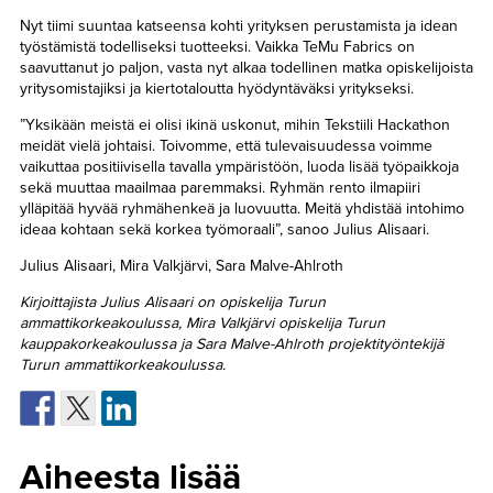
Nyt tiimi suuntaa katseensa kohti yrityksen perustamista ja idean
työstämistä todelliseksi tuotteeksi. Vaikka TeMu Fabrics on
saavuttanut jo paljon, vasta nyt alkaa todellinen matka opiskelijoista
yritysomistajiksi ja kiertotaloutta hyödyntäväksi yritykseksi.
”Yksikään meistä ei olisi ikinä uskonut, mihin Tekstiili Hackathon
meidät vielä johtaisi. Toivomme, että tulevaisuudessa voimme
vaikuttaa positiivisella tavalla ympäristöön, luoda lisää työpaikkoja
sekä muuttaa maailmaa paremmaksi. Ryhmän rento ilmapiiri
ylläpitää hyvää ryhmähenkeä ja luovuutta. Meitä yhdistää intohimo
ideaa kohtaan sekä korkea työmoraali”, sanoo Julius Alisaari.
Julius Alisaari, Mira Valkjärvi, Sara Malve-Ahlroth
Kirjoittajista Julius Alisaari on opiskelija Turun
ammattikorkeakoulussa, Mira Valkjärvi opiskelija Turun
kauppakorkeakoulussa ja Sara Malve-Ahlroth projektityöntekijä
Turun ammattikorkeakoulussa.
Aiheesta lisää