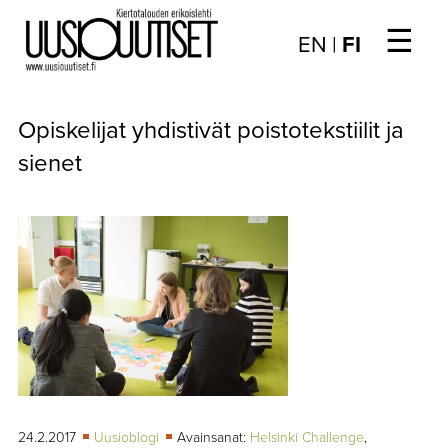
☰
Choose
EN
|
FI
language
/
UUTISET
Valitse
Opiskelijat yhdistivät poistotekstiilit ja
kieli:
▼
ARTIKKELIT
sienet
▼
KIRJAUTUMINEN
▼
ARKISTO
▼
TILAUSASIAT
MEDIATIEDOT
▼
TIETOA
LEHDESTÄ
24.2.2017
Uusioblogi
Avainsanat:
Helsinki Challenge
,