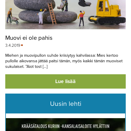
Muovi ei ole pahis
3.4.2019
Miehen ja muovipullon suhde kriisiytyy kahvilassa: Mies kertoo
pullolle aikovansa jättää paitsi tämän, myös kaikki tämän muoviset
sukulaiset. ”Aiot tost […]
Lue lisää
Uusin lehti