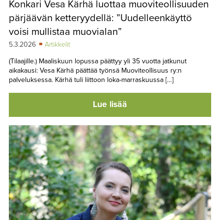
Konkari Vesa Kärhä luottaa muoviteollisuuden
TAPAHTUMAT
pärjäävän ketteryydellä: ”Uudelleenkäyttö
▼
YHTEYSTIEDOT
voisi mullistaa muovialan”
5.3.2026
Artikkelit
(Tilaajille.) Maaliskuun lopussa päättyy yli 35 vuotta jatkunut
aikakausi: Vesa Kärhä päättää työnsä Muoviteollisuus ry:n
palveluksessa. Kärhä tuli liittoon loka-marraskuussa […]
Lue lisää