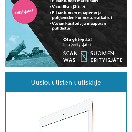
Uusiouutisten uutiskirje