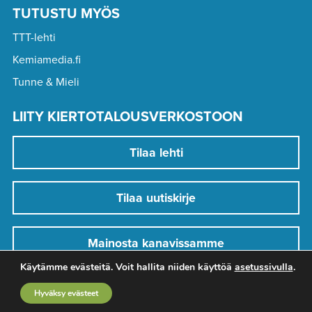
TUTUSTU MYÖS
TTT-lehti
Kemiamedia.fi
Tunne & Mieli
LIITY KIERTOTALOUSVERKOSTOON
Tilaa lehti
Tilaa uutiskirje
Mainosta kanavissamme
Käytämme evästeitä. Voit hallita niiden käyttöä
asetussivulla
.
Hyväksy evästeet