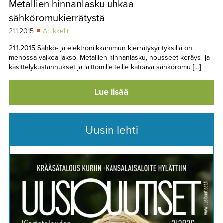
Metallien hinnanlasku uhkaa
TAPAHTUMAT
sähköromukierrätystä
▼
YHTEYSTIEDOT
21.1.2015
Artikkelit
21.1.2015 Sähkö- ja elektroniikkaromun kierrätysyrityksillä on
menossa vaikea jakso. Metallien hinnanlasku, nousseet keräys- ja
käsittelykustannukset ja laittomille teille katoava sähköromu […]
Lue lisää
Uusin lehti