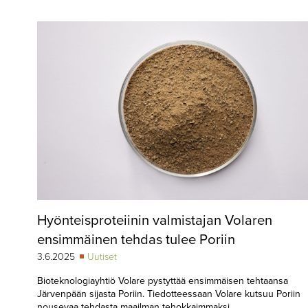
▼
KIRJAUTUMINEN
▼
ARKISTO
▼
TILAUSASIAT
MEDIATIEDOT
▼
TIETOA
LEHDESTÄ
TAPAHTUMAT
Hyönteisproteiinin valmistajan Volaren
▼
YHTEYSTIEDOT
ensimmäinen tehdas tulee Poriin
3.6.2025
Uutiset
Bioteknologiayhtiö Volare pystyttää ensimmäisen tehtaansa
Järvenpään sijasta Poriin. Tiedotteessaan Volare kutsuu Poriin
nousevaa tehdasta maailman tehokkaimmaksi