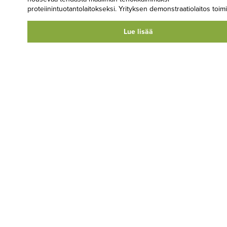
proteiinintuotantolaitokseksi. Yrityksen demonstraatiolaitos toimii
Lue lisää