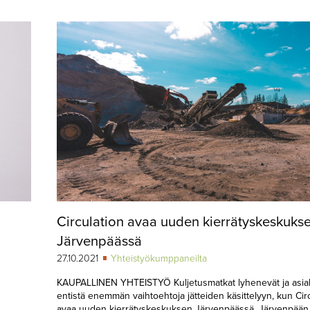
Circulation avaa uuden kierrätyskeskuks
Järvenpäässä
27.10.2021
Yhteistyökumppaneilta
KAUPALLINEN YHTEISTYÖ Kuljetusmatkat lyhenevät ja asiak
entistä enemmän vaihtoehtoja jätteiden käsittelyyn, kun Cir
avaa uuden kierrätyskeskuksen Järvenpäässä. Järvenpään 