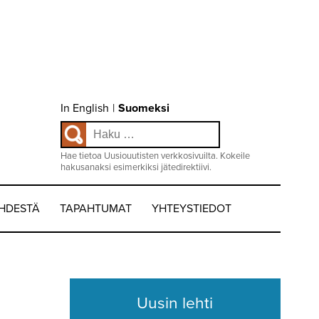
Choose
In English
|
Suomeksi
language
Haku:
/
Valitse
kieli:
Hae tietoa Uusiouutisten verkkosivuilta. Kokeile
hakusanaksi esimerkiksi jätedirektiivi.
EHDESTÄ
TAPAHTUMAT
YHTEYSTIEDOT
Uusin lehti