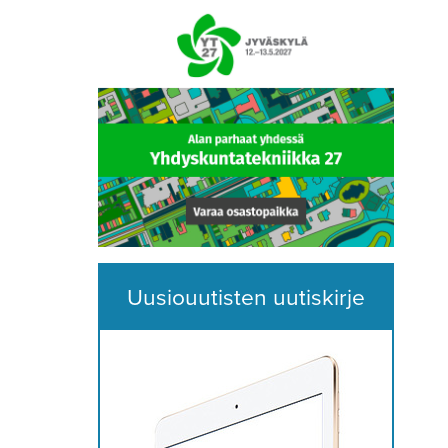
Uusiouutisten uutiskirje