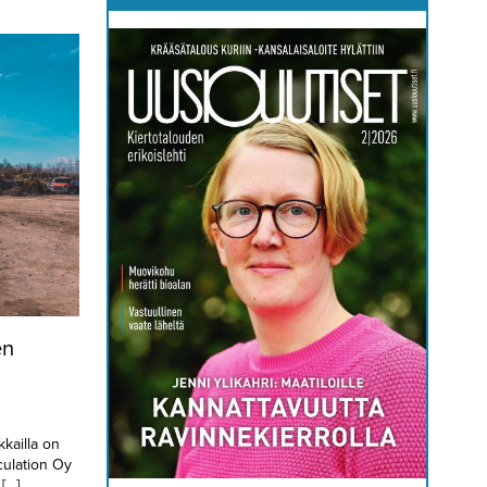
en
kailla on
culation Oy
[…]