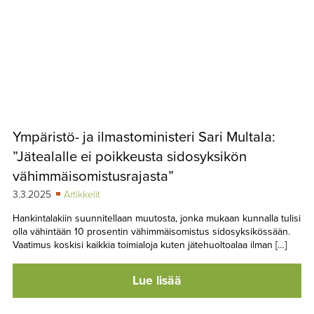
Ympäristö- ja ilmastoministeri Sari Multala:
”Jätealalle ei poikkeusta sidosyksikön
vähimmäisomistusrajasta”
3.3.2025
Artikkelit
Hankintalakiin suunnitellaan muutosta, jonka mukaan kunnalla tulisi
olla vähintään 10 prosentin vähimmäisomistus sidosyksikössään.
Vaatimus koskisi kaikkia toimialoja kuten jätehuoltoalaa ilman […]
Lue lisää