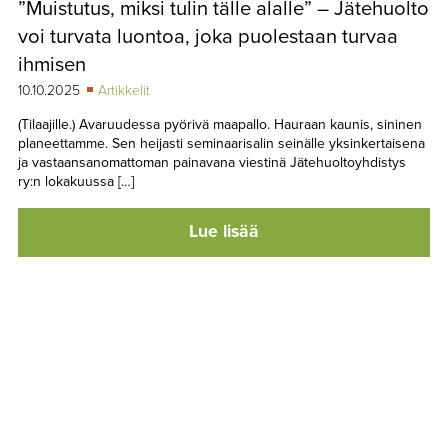
”Muistutus, miksi tulin tälle alalle” – Jätehuolto
TAPAHTUMAT
voi turvata luontoa, joka puolestaan turvaa
▼
YHTEYSTIEDOT
ihmisen
10.10.2025
Artikkelit
(Tilaajille.) Avaruudessa pyörivä maapallo. Hauraan kaunis, sininen
planeettamme. Sen heijasti seminaarisalin seinälle yksinkertaisena
ja vastaansanomattoman painavana viestinä Jätehuoltoyhdistys
ry:n lokakuussa […]
Lue lisää