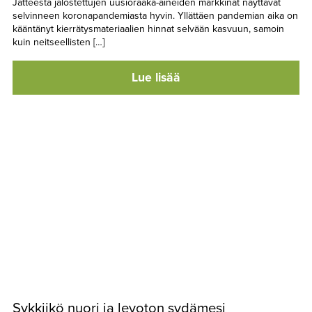
Jätteestä jalostettujen uusioraaka-aineiden markkinat näyttävät
selvinneen koronapandemiasta hyvin. Yllättäen pandemian aika on
kääntänyt kierrätysmateriaalien hinnat selvään kasvuun, samoin
kuin neitseellisten […]
Lue lisää
Sykkiikö nuori ja levoton sydämesi