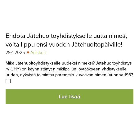
Ehdota Jätehuoltoyhdistykselle uutta nimeä,
voita lippu ensi vuoden Jätehuoltopäiville!
29.4.2025
Artikkelit
Mikä Jätehuoltoyhdistykselle uudeksi nimeksi? Jätehuoltoyhdistys
ry (JHY) on käynnistänyt nimikilpailun löytääkseen yhdistykselle
uuden, nykyistä toimintaa paremmin kuvaavan nimen. Vuonna 1987
[…]
Lue lisää