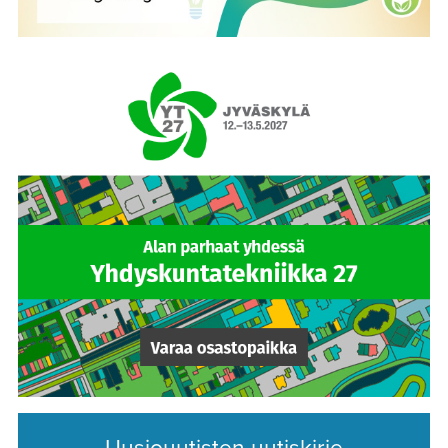
Uusiouutisten uutiskirje