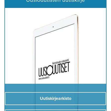
Uutiskirjearkisto