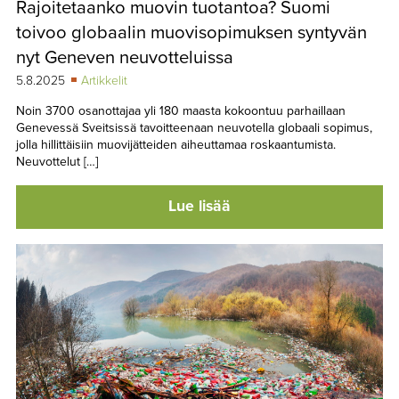
Rajoitetaanko muovin tuotantoa? Suomi
TAPAHTUMAT
toivoo globaalin muovisopimuksen syntyvän
▼
YHTEYSTIEDOT
nyt Geneven neuvotteluissa
5.8.2025
Artikkelit
Noin 3700 osanottajaa yli 180 maasta kokoontuu parhaillaan
Genevessä Sveitsissä tavoitteenaan neuvotella globaali sopimus,
jolla hillittäisiin muovijätteiden aiheuttamaa roskaantumista.
Neuvottelut […]
Lue lisää