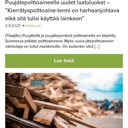
Puujätepolttoaineelle uudet laatuluokat –
TAPAHTUMAT
”Kierrätyspolttoaine-termi on harhaanjohtava
▼
YHTEYSTIEDOT
eikä sitä tulisi käyttää lainkaan”
3.9.2025
Artikkelit
(Tilaajille.) Puujätettä ja puujäteperäistä polttoainetta on käytetty
Suomessa pitkään polttoaineena. Myös uusia jätepolttoaineen
valmistajia on tullut markkinoille. On kuitenkin ollut […]
Lue lisää