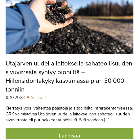
Utajärven uudella laitoksella sahateollisuuden
sivuvirrasta syntyy biohiiltä –
Hiilensidontakyky kasvamassa pian 30 000
tonniin
10.10.2023
Artikkelit
Kierrätys voisi vähentää päästöjä ja sitoa hiiltä infrarakentamisessa.
GRK valmistavaa Utajärven uudella laitoksellaan sahateollisuuden
sivuvirrasta eli puuhakkeesta biohiiltä. Sitä saadaan […]
Lue lisää