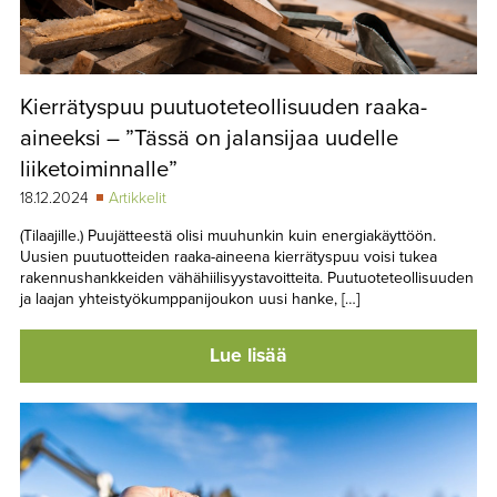
Kierrätyspuu puutuoteteollisuuden raaka-
aineeksi – ”Tässä on jalansijaa uudelle
liiketoiminnalle”
18.12.2024
Artikkelit
(Tilaajille.) Puujätteestä olisi muuhunkin kuin energiakäyttöön.
Uusien puutuotteiden raaka-aineena kierrätyspuu voisi tukea
rakennushankkeiden vähähiilisyystavoitteita. Puutuoteteollisuuden
ja laajan yhteistyökumppanijoukon uusi hanke, […]
Lue lisää