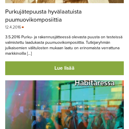
Purkujätepuusta hyvälaatuista
puumuovikomposiittia
12.4.2016
3.5.2016 Purku- ja rakennusjätteessä olevasta puusta on testeissä
valmistettu laadukasta puumuovikomposiittia. Tutkijaryhmän
julkaisemien välitulosten mukaan laatu on erinomaista verrattuna
markkinoilla […]
Lue lisää