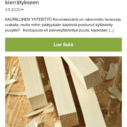
kierrätykseen
4.11.2020
KAUPALLINEN YHTEISTYÖ Koronakesänä on rakennettu terasseja
urakalla, mutta mihin päätyykään käytöstä poistunut kyllästetty
puujäte? Kestopuuta eli painekyllästettyä puuta, käytetään […]
Lue lisää