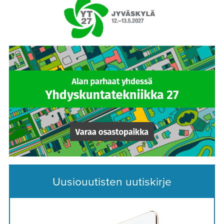
Uusiouutisten uutiskirje