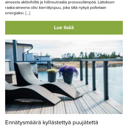
aineesta aktiivihiiltä ja hiilineutraalia prosessilämpöä. Laitoksen
raaka-aineena olisi kierrätyspuu, joka tätä nykyä poltetaan
energiaksi. […]
Lue lisää
Ennätysmäärä kyllästettyä puujätettä