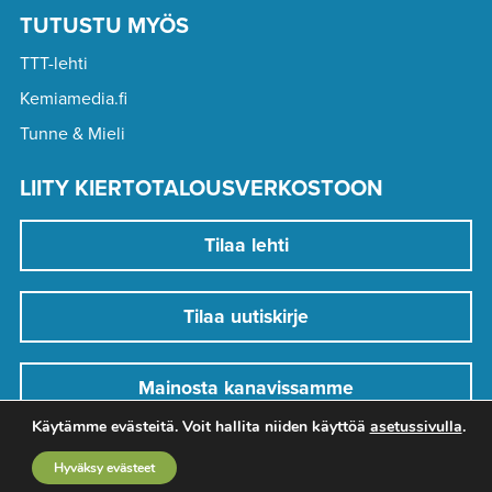
TUTUSTU MYÖS
TTT-lehti
Kemiamedia.fi
Tunne & Mieli
LIITY KIERTOTALOUSVERKOSTOON
Tilaa lehti
Tilaa uutiskirje
Mainosta kanavissamme
Käytämme evästeitä. Voit hallita niiden käyttöä
asetussivulla
.
Hyväksy evästeet