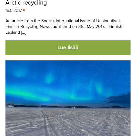
Arctic recycling
TAPAHTUMAT
16.5.2017
▼
YHTEYSTIEDOT
An article from the Special international issue of Uusiouutiset
Finnish Recycling News, published on 31st May 2017. Finnish
Lapland […]
Lue lisää