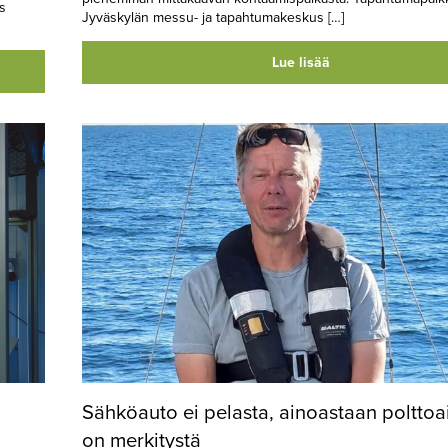
s
Jyväskylän messu- ja tapahtumakeskus […]
Lue lisää
Sähköauto ei pelasta, ainoastaan polttoa
on merkitystä