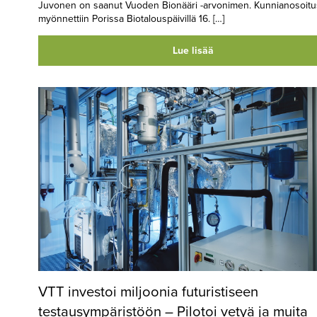
Juvonen on saanut Vuoden Bionääri -arvonimen. Kunnianosoitu
myönnettiin Porissa Biotalouspäivillä 16. […]
Lue lisää
VTT investoi miljoonia futuristiseen
testausympäristöön – Pilotoi vetyä ja muita