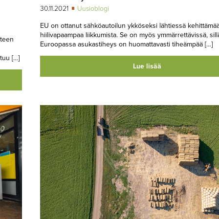
30.11.2021
Uusioblogi
EU on ottanut sähköautoilun ykköseksi lähtiessä kehittämä
hiilivapaampaa liikkumista. Se on myös ymmärrettävissä, sill
uteen
Euroopassa asukastiheys on huomattavasti tiheämpää […]
tuu […]
Lue lisää