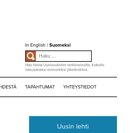
Choose
In English
|
Suomeksi
language
Haku:
/
Valitse
kieli:
Hae tietoa Uusiouutisten verkkosivuilta. Kokeile
hakusanaksi esimerkiksi jätedirektiivi.
EHDESTÄ
TAPAHTUMAT
YHTEYSTIEDOT
Uusin lehti