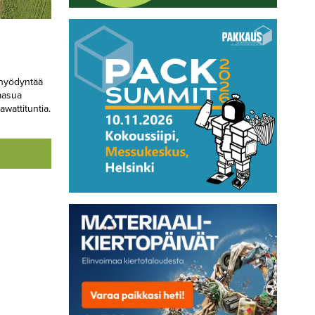
 hyödyntää
aasua
wattituntia.