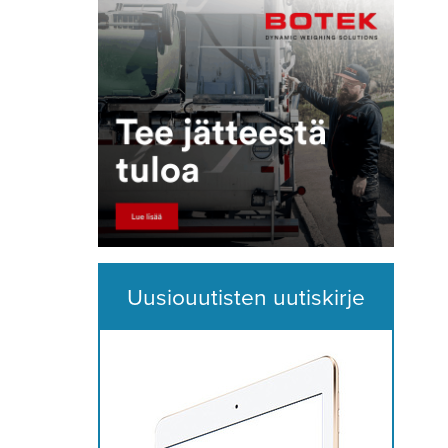
Uusiouutisten uutiskirje