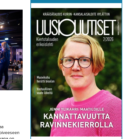
aa
toiveeseen
kana on