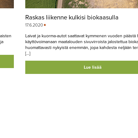
Raskas liikenne kulkisi biokaasulla
17.6.2020
aisten
Laivat ja kuorma-autot saattavat kymmenen vuoden päästä
ja
käyttövoimanaan maatalouden sivuvirroista jalostettua biok
huomattavasti nykyistä enemmän, jopa kahdesta neljään tera
[…]
Lue lisää