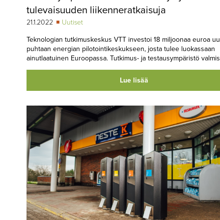
tulevaisuuden liikenneratkaisuja
21.1.2022
Uutiset
Teknologian tutkimuskeskus VTT investoi 18 miljoonaa euroa u
puhtaan energian pilotointikeskukseen, josta tulee luokassaan
ainutlaatuinen Euroopassa. Tutkimus- ja testausympäristö valmis
Lue lisää