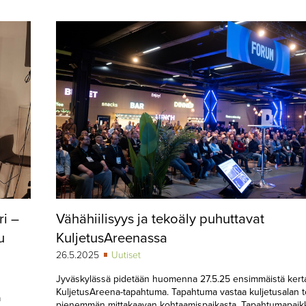
i –
Vähähiilisyys ja tekoäly puhuttavat
u
KuljetusAreenassa
26.5.2025
Uutiset
Jyväskylässä pidetään huomenna 27.5.25 ensimmäistä kert
KuljetusAreena-tapahtuma. Tapahtuma vastaa kuljetusalan 
a
pienemmän mittakaavan kohtaamispaikasta. Tapahtumapaik