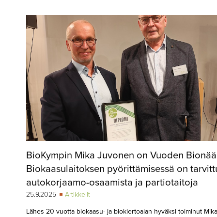
▼
KIRJAUTUMINEN
▼
ARKISTO
▼
TILAUSASIAT
MEDIATIEDOT
▼
TIETOA
LEHDESTÄ
TAPAHTUMAT
BioKympin Mika Juvonen on Vuoden Bionäär
▼
YHTEYSTIEDOT
Biokaasulaitoksen pyörittämisessä on tarvitt
autokorjaamo-osaamista ja partiotaitoja
25.9.2025
Artikkelit
Lähes 20 vuotta biokaasu- ja biokiertoalan hyväksi toiminut Mik