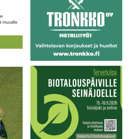
än
ä muualla