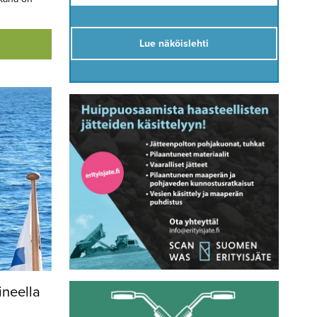
Lue näköislehti
ineella