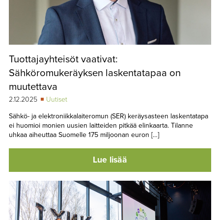
Tuottajayhteisöt vaativat:
Sähköromukeräyksen laskentatapaa on
muutettava
2.12.2025
Uutiset
Sähkö- ja elektroniikkalaiteromun (SER) keräysasteen laskentatapa
ei huomioi monien uusien laitteiden pitkää elinkaarta. Tilanne
uhkaa aiheuttaa Suomelle 175 miljoonan euron […]
Lue lisää