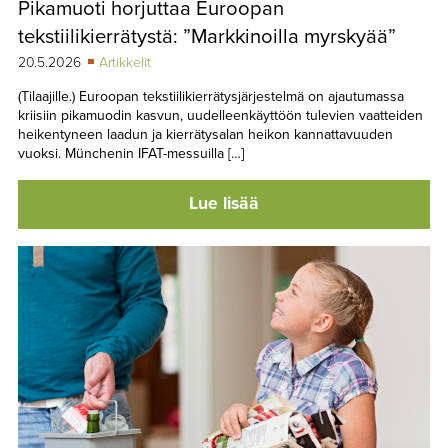
Pikamuoti horjuttaa Euroopan
TAPAHTUMAT
tekstiilikierrätystä: ”Markkinoilla myrskyää”
▼
YHTEYSTIEDOT
20.5.2026
Artikkelit
(Tilaajille.) Euroopan tekstiilikierrätysjärjestelmä on ajautumassa
kriisiin pikamuodin kasvun, uudelleenkäyttöön tulevien vaatteiden
heikentyneen laadun ja kierrätysalan heikon kannattavuuden
vuoksi. Münchenin IFAT-messuilla […]
Lue lisää