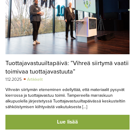
Tuottajavastuuiltapäivä: ”Vihreä siirtymä vaatii
toimivaa tuottajavastuuta”
1.12.2025
Artikkelit
Vihreän siirtymän eteneminen edellyttää, että materiaalit pysyvät
kierrossa ja tuottajavastuu toimii. Tampereella marraskuun
alkupuolella järjestetyssä Tuottajavastuuiltapäivässä keskusteltiin
sähköistymisen kiihtyvästä vaikutuksesta […]
Lue lisää