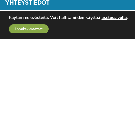
YHTEYSTIEDOT
Toimitus
Käytämme evästeitä. Voit hallita niiden käyttöä
asetussivulla
.
Mediamyynti
Hyväksy evästeet
Ota yhteyttä
Käyttöehdot
Rekisteriseloste
TUTUSTU MYÖS
TTT-lehti
Kemiamedia.fi
Tunne & Mieli
LIITY KIERTOTALOUSVERKOSTOON