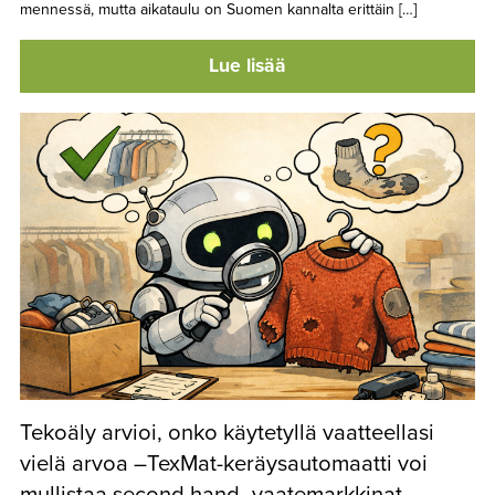
mennessä, mutta aikataulu on Suomen kannalta erittäin […]
Lue lisää
Tekoäly arvioi, onko käytetyllä vaatteellasi
vielä arvoa –TexMat-keräysautomaatti voi
mullistaa second hand -vaatemarkkinat