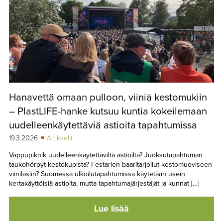
Hanavettä omaan pulloon, viiniä kestomukiin
– PlastLIFE-hanke kutsuu kuntia kokeilemaan
uudelleenkäytettäviä astioita tapahtumissa
19.3.2026
Artikkelit
Vappupiknik uudelleenkäytettäviltä astioilta? Juoksutapahtuman
taukohörpyt kestokupista? Festarien baaritarjoilut kestomuoviseen
viinilasiin? Suomessa ulkoilutapahtumissa käytetään usein
kertakäyttöisiä astioita, mutta tapahtumajärjestäjät ja kunnat […]
Lue lisää