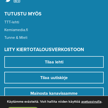
TUTUSTU MYÖS
TTT-lehti
Kemiamedia.fi
Tunne & Mieli
LIITY KIERTOTALOUSVERKOSTOON
Tilaa lehti
Tilaa uutiskirje
Mainosta kanavissamme
Käytämme evästeitä. Voit hallita niiden käyttöä
asetussivulla
.