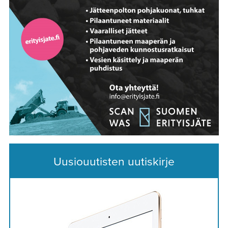
Uusiouutisten uutiskirje