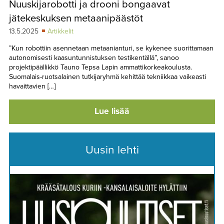
Nuuskijarobotti ja drooni bongaavat
TAPAHTUMAT
jätekeskuksen metaanipäästöt
▼
YHTEYSTIEDOT
13.5.2025
Artikkelit
”Kun robottiin asennetaan metaanianturi, se kykenee suorittamaan
autonomisesti kaasuntunnistuksen testikentällä”, sanoo
projektipäällikkö Tauno Tepsa Lapin ammattikorkeakoulusta.
Suomalais-ruotsalainen tutkijaryhmä kehittää tekniikkaa vaikeasti
havaittavien […]
Lue lisää
Uusin lehti