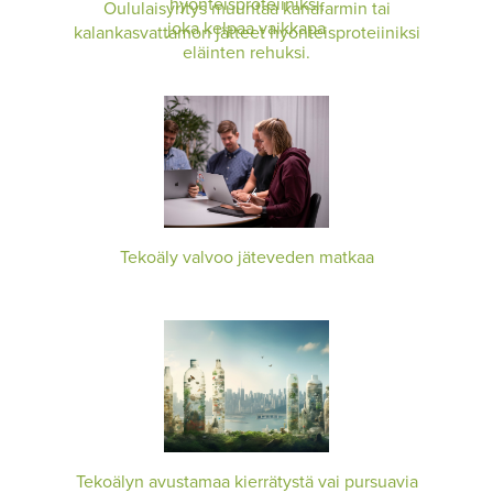
Oululaisyritys muuntaa kanafarmin tai
kalankasvattamon jätteet hyönteisproteiiniksi
Tekoäly valvoo jäteveden matkaa
Tekoälyn avustamaa kierrätystä vai pursuavia