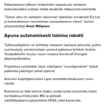
Paikantamisen jälkeen ilmakehään vapautuvan metaanin
kokonaismäärä voidaan mitata tavallisilla mittausinstrumenteilla.
”Toinen aihe on metaanin valvonnan sääntelyn ennakointi EU:ssa
ja kolmivaiheisen menetelmän mukauttaminen siihen”, kertoo
yliopistotutkija
Anssi Mäkynen
.
Apuna autonomisesti toimiva robotti
Tutkimuskäyttöön on kehitetty metaanin haistavia antureita, joiden
suorituskyky varmennetaan useissa paikoissa tehtävin testein.
Testipaikkoihin kuuluu muun muassa Sundsvall Energian
jätteenpolttolaitos.
Projektissa selvitetään myös etäohjatun ”nuuskijarobotin” kykyä
paikantaa päästöjen tarkat sijainnit.
Anturien kuljettajana toimii Lapin ammattikorkeakoulun rover-
robotti.
Robotissa on lidar-anturin lisäksi useita muita sensoreita, kuten
inertiaalisuunnistuslaite IMU ja globaali
satelliittipaikannusjärjestelmä GNSS, sekä kameroita.