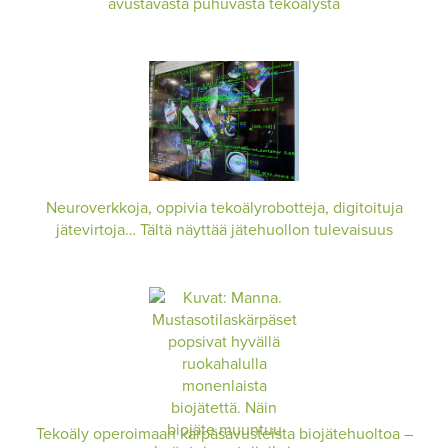
avustavasta puhuvasta tekoälystä
Neuroverkkoja, oppivia tekoälyrobotteja, digitoituja
jätevirtoja… Tältä näyttää jätehuollon tulevaisuus
Tekoäly operoimaan kärpäsavusteista biojätehuoltoa –