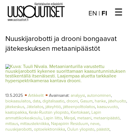
☰
Choose
EN
|
FI
language
/
UUTISET
Valitse
Nuuskijarobotti ja drooni bongaavat
kieli:
▼
ARTIKKELIT
jätekeskuksen metaanipäästöt
▼
KIRJAUTUMINEN
▼
ARKISTO
▼
TILAUSASIAT
13.5.2025
Artikkelit
Avainsanat:
analyysi
,
autonominen
,
biokaasulaitos
,
data
,
digitalisaatio
,
drooni
,
Gasum
,
hanke
,
jätehuolto
,
MEDIATIEDOT
jätekeskus
,
Jätelaitos
,
jäteyhtiö
,
jätteenpolttolaitos
,
kaasuvuoto
,
kaatopaikka
,
Keski-Ruotsin yliopisto
,
Kiertokaari
,
Lapin
▼
TIETOA
ammattikorkeakoulu
,
Lapin liitto
,
Meqal
,
metaani
,
metaanipäästö
,
LEHDESTÄ
mittaus
,
mittaustekniikka
,
Napapiirin Residuum
,
neve
,
nuuskijarobotti
,
optoelektroniikka
,
Oulun yliopisto
,
päästöt
,