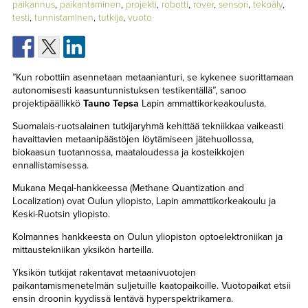
paikannus
,
paikantaminen
,
projekti
,
robotti
,
rover
,
sensori
,
tekoäly
,
TAPAHTUMAT
testi
,
tunnistaminen
,
tutkija
,
vuoto
▼
YHTEYSTIEDOT
”Kun robottiin asennetaan metaanianturi, se kykenee suorittamaan
autonomisesti kaasuntunnistuksen testikentällä”, sanoo
projektipäällikkö
Tauno Tepsa
Lapin ammattikorkeakoulusta.
Suomalais-ruotsalainen tutkijaryhmä kehittää tekniikkaa vaikeasti
havaittavien metaanipäästöjen löytämiseen jätehuollossa,
biokaasun tuotannossa, maataloudessa ja kosteikkojen
ennallistamisessa.
Mukana Meqal-hankkeessa (Methane Quantization and
Localization) ovat Oulun yliopisto, Lapin ammattikorkeakoulu ja
Keski-Ruotsin yliopisto.
Kolmannes hankkeesta on Oulun yliopiston optoelektroniikan ja
mittaustekniikan yksikön harteilla.
Yksikön tutkijat rakentavat metaanivuotojen
paikantamismenetelmän suljetuille kaatopaikoille. Vuotopaikat etsii
ensin droonin kyydissä lentävä hyperspektrikamera.