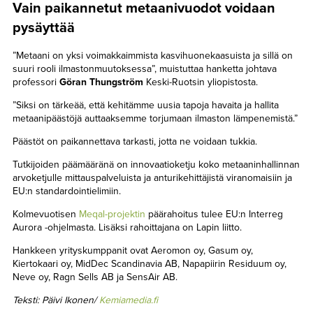
Vain paikannetut metaanivuodot voidaan
pysäyttää
”Metaani on yksi voimakkaimmista kasvihuonekaasuista ja sillä on
suuri rooli ilmastonmuutoksessa”, muistuttaa hanketta johtava
professori
Göran Thungström
Keski-Ruotsin yliopistosta.
”Siksi on tärkeää, että kehitämme uusia tapoja havaita ja hallita
metaanipäästöjä auttaaksemme torjumaan ilmaston lämpenemistä.”
Päästöt on paikannettava tarkasti, jotta ne voidaan tukkia.
Tutkijoiden päämääränä on innovaatioketju koko metaaninhallinnan
arvoketjulle mittauspalveluista ja anturikehittäjistä viranomaisiin ja
EU:n standardointielimiin.
Kolmevuotisen
Meqal-projektin
päärahoitus tulee EU:n Interreg
Aurora -ohjelmasta. Lisäksi rahoittajana on Lapin liitto.
Hankkeen yrityskumppanit ovat Aeromon oy, Gasum oy,
Kiertokaari oy, MidDec Scandinavia AB, Napapiirin Residuum oy,
Neve oy, Ragn Sells AB ja SensAir AB.
Teksti: Päivi Ikonen/
Kemiamedia.fi