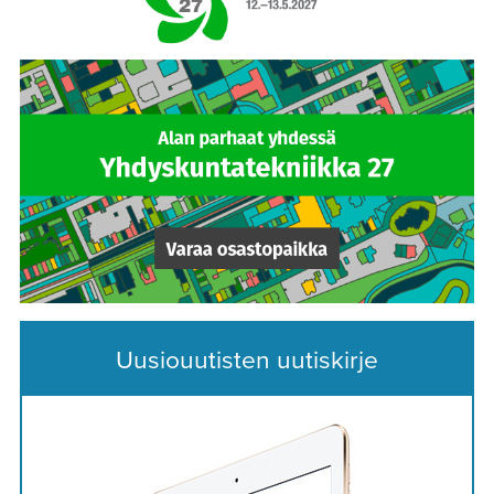
Uusiouutisten uutiskirje