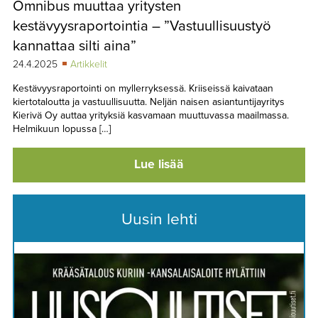
Omnibus muuttaa yritysten
TAPAHTUMAT
kestävyysraportointia – ”Vastuullisuustyö
▼
YHTEYSTIEDOT
kannattaa silti aina”
24.4.2025
Artikkelit
Kestävyysraportointi on myllerryksessä. Kriiseissä kaivataan
kiertotaloutta ja vastuullisuutta. Neljän naisen asiantuntijayritys
Kierivä Oy auttaa yrityksiä kasvamaan muuttuvassa maailmassa.
Helmikuun lopussa […]
Lue lisää
Uusin lehti