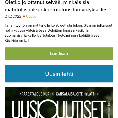
Oletko jo ottanut selvää, minkälaisia
TAPAHTUMAT
mahdollisuuksia kiertotalous tuo yrityksellesi?
▼
YHTEYSTIEDOT
24.2.2022
Uutiset
Tähän työhön on nyt tarjolla konkreettista tukea. Sitra on julkaissut
helmikuussa yhteistyössä Deloitten kanssa käsikirjan
suomalaisyrityksille kiertotalousliiketoiminnan kehittämiseen.
Käsikirja on […]
Lue lisää
Uusin lehti