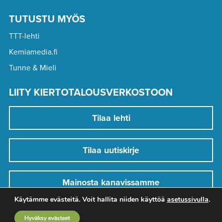
TUTUSTU MYÖS
TTT-lehti
Kemiamedia.fi
Tunne & Mieli
LIITY KIERTOTALOUSVERKOSTOON
Tilaa lehti
Tilaa uutiskirje
Mainosta kanavissamme
Käytämme evästeitä. Voit hallita niiden käyttöä
asetussivulla
.
Hyväksy evästeet