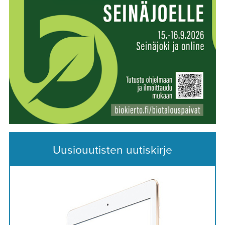
Uusiouutisten uutiskirje