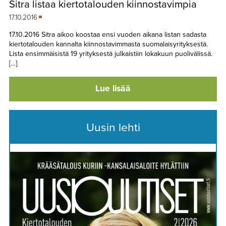
Sitra listaa kiertotalouden kiinnostavimpia
TAPAHTUMAT
17.10.2016
▼
YHTEYSTIEDOT
17.10.2016 Sitra aikoo koostaa ensi vuoden aikana listan sadasta
kiertotalouden kannalta kiinnostavimmasta suomalaisyrityksestä.
Lista ensimmäisistä 19 yrityksestä julkaistiin lokakuun puolivälissä.
[…]
Lue lisää
Uusin lehti