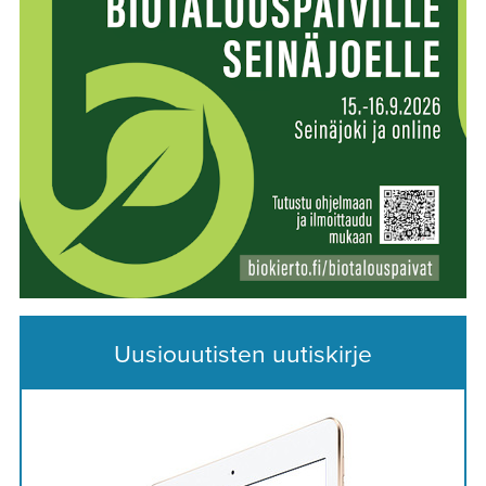
Uusiouutisten uutiskirje