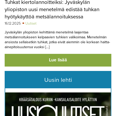
Tuhkat kiertolannoitteiksi: Jyväskylän
TAPAHTUMAT
yliopiston uusi menetelmä edistää tuhkan
▼
YHTEYSTIEDOT
hyötykäyttöä metsälannoituksessa
16.12.2025
Uutiset
Jyväskylän yliopiston kehittämä menetelmä laajentaa
metsälannoitukseen kelpaavien tuhkien valikoimaa. Menetelmän
ansiosta sellaisetkin tuhkat, jotka eivät aiemmin ole korkean haitta-
ainepitoisuutensa vuoksi […]
Lue lisää
Uusin lehti