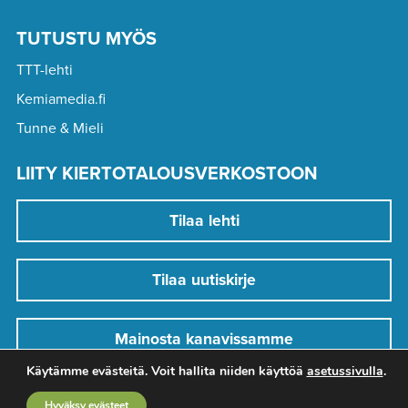
TUTUSTU MYÖS
TTT-lehti
Kemiamedia.fi
Tunne & Mieli
LIITY KIERTOTALOUSVERKOSTOON
Tilaa lehti
Tilaa uutiskirje
Mainosta kanavissamme
Käytämme evästeitä. Voit hallita niiden käyttöä
asetussivulla
.
Hyväksy evästeet