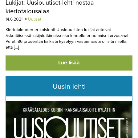
Lukijat: Uusiouutiset-lehti nostaa
TAPAHTUMAT
kiertotalousalaa
▼
YHTEYSTIEDOT
14.6.2021
Uutiset
Kiertotalouden erikoislehti Uusiouutisten lukijat antoivat
äskettäisessä lukijatutkimuksessa lehdelle erinomaiset arvosanat.
Peräti 86 prosenttia kaikista kyselyyn vastanneista oli sitä mieltä,
että […]
Lue lisää
Uusin lehti