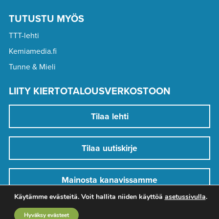
TUTUSTU MYÖS
TTT-lehti
Kemiamedia.fi
Tunne & Mieli
LIITY KIERTOTALOUSVERKOSTOON
Tilaa lehti
Tilaa uutiskirje
Mainosta kanavissamme
Käytämme evästeitä. Voit hallita niiden käyttöä
asetussivulla
.
Hyväksy evästeet