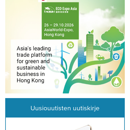
Uusiouutisten uutiskirje