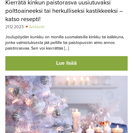
Kierrätä kinkun paistorasva uusiutuvaksi
TAPAHTUMAT
polttoaineeksi tai herkulliseksi kastikkeeksi –
▼
YHTEYSTIEDOT
katso resepti!
21.12.2023
Artikkelit
Joulupöydän kunkku on monilla suomalaisilla kinkku tai kalkkuna,
jonka valmistuksesta jää pellille tai paistopussiin aimo annos
paistinrasvaa. Sen voi kierrättää […]
Lue lisää