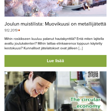
Joulun muistilista: Muovikuusi on metallijätettä
9.12.2019
Mihin roskikseen kuuluu palanut hautakynttilä? Entä miten lajitella
avattu joulukalenteri? Mihin laittaa elinkaarensa loppuun käytetty
kestokuusi? Kunnalliset jätelaitokset ovat jälleen […]
Lue lisää