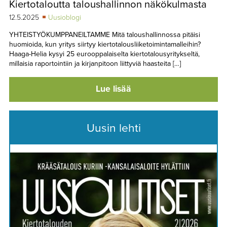
Kiertotaloutta taloushallinnon näkökulmasta
TAPAHTUMAT
12.5.2025
Uusioblogi
▼
YHTEYSTIEDOT
YHTEISTYÖKUMPPANEILTAMME Mitä taloushallinnossa pitäisi
huomioida, kun yritys siirtyy kiertotalousliiketoimintamalleihin?
Haaga-Helia kysyi 25 eurooppalaiselta kiertotalousyritykseltä,
millaisia raportointiin ja kirjanpitoon liittyviä haasteita […]
Lue lisää
Uusin lehti