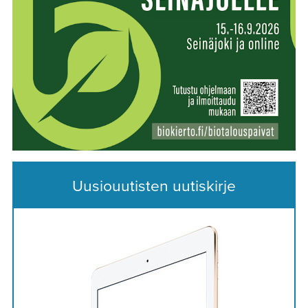
Uusiouutisten uutiskirje