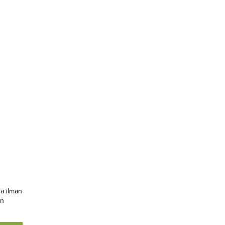
lä ilman
an