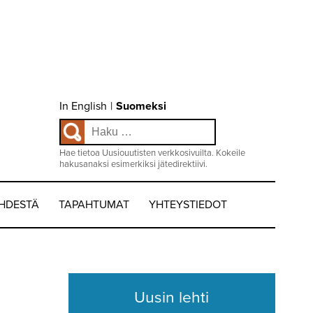
Choose
In English
|
Suomeksi
language
Haku:
/
Valitse
kieli:
Hae tietoa Uusiouutisten verkkosivuilta. Kokeile
hakusanaksi esimerkiksi jätedirektiivi.
EHDESTÄ
TAPAHTUMAT
YHTEYSTIEDOT
Uusin lehti