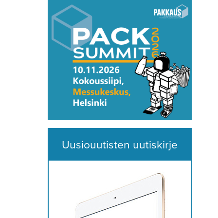
Uusiouutisten uutiskirje