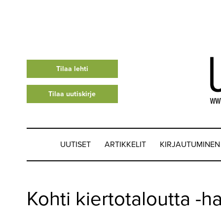
Tilaa lehti
Tilaa uutiskirje
UUTISET
ARTIKKELIT
KIRJAUTUMINEN
UUTISET
Kohti kiertotaloutta 
▼
ARTIKKELIT