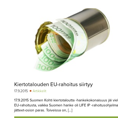
▼
KIRJAUTUMINEN
▼
ARKISTO
▼
TILAUSASIAT
MEDIATIEDOT
▼
TIETOA
LEHDESTÄ
TAPAHTUMAT
Kiertotalouden EU-rahoitus siirtyy
▼
YHTEYSTIEDOT
17.9.2015
Artikkelit
17.9.2015 Suomen Kohti kiertotaloutta -hankekokonaisuus jäi vie
EU-rahoitusta, vaikka Suomen hanke oli LIFE IP -rahoitusohjelm
jätteet-osion paras. Toiveissa on, […]