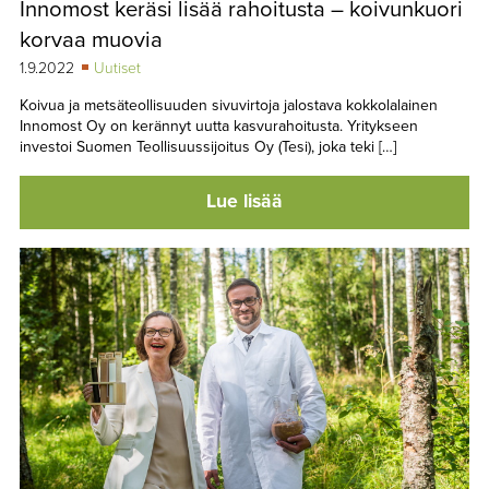
Innomost keräsi lisää rahoitusta – koivunkuori
TAPAHTUMAT
korvaa muovia
▼
YHTEYSTIEDOT
1.9.2022
Uutiset
Koivua ja metsäteollisuuden sivuvirtoja jalostava kokkolalainen
Innomost Oy on kerännyt uutta kasvurahoitusta. Yritykseen
investoi Suomen Teollisuussijoitus Oy (Tesi), joka teki […]
Lue lisää