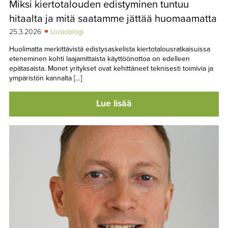
Miksi kiertotalouden edistyminen tuntuu
TAPAHTUMAT
hitaalta ja mitä saatamme jättää huomaamatta
▼
YHTEYSTIEDOT
25.3.2026
Uusioblogi
Huolimatta merkittävistä edistysaskelista kiertotalousratkaisuissa
eteneminen kohti laajamittaista käyttöönottoa on edelleen
epätasaista. Monet yritykset ovat kehittäneet teknisesti toimivia ja
ympäristön kannalta […]
Lue lisää