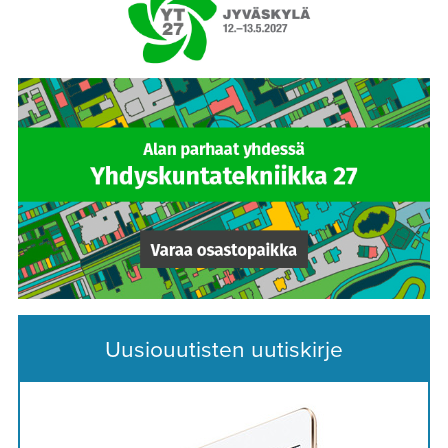
Uusiouutisten uutiskirje