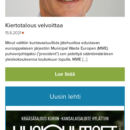
Kiertotalous velvoittaa
15.6.2021
Minut valittiin kuntavastuullista jätehuoltoa edustavan
eurooppalaisen järjestön Municipal Waste Europen (MWE)
puheenjohtajaksi (”president”) sen pidettyä sääntömääräisen
yleiskokouksensa toukokuun lopulla. MWE […]
Lue lisää
Uusin lehti