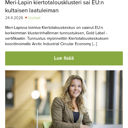
Meri-Lapin kiertotalousklusteri sai EU:n
TAPAHTUMAT
kultaisen laatuleiman
▼
YHTEYSTIEDOT
24.4.2026
Uutiset
Meri-Lapissa toimiva Kiertotalouskeskus on saanut EU:n
korkeimman klusterinhallinnan tunnustuksen, Gold Label -
sertifikaatin. Tunnustus myönnettiin Kiertotalouskeskuksen
koordinoimalle Arctic Industrial Circular Economy […]
Lue lisää