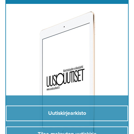
Uutiskirjearkisto