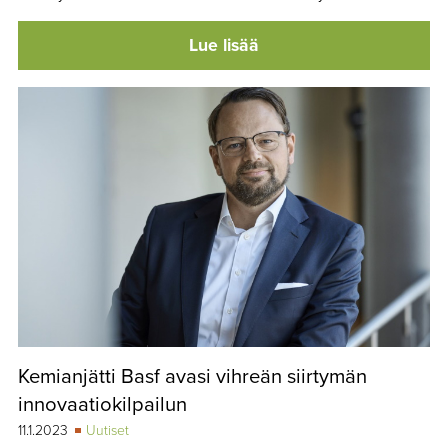
Lue lisää
Kemianjätti Basf avasi vihreän siirtymän
innovaatiokilpailun
11.1.2023
Uutiset