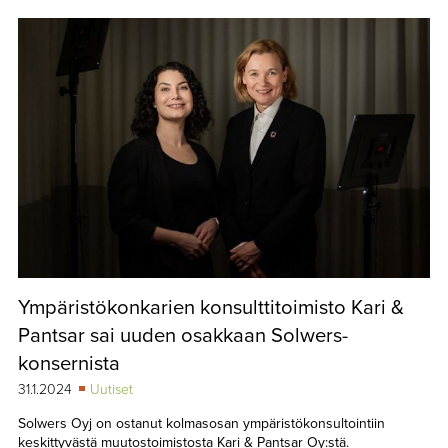
Ympäristökonkarien konsulttitoimisto Kari &
Pantsar sai uuden osakkaan Solwers-
konsernista
31.1.2024
Uutiset
Solwers Oyj on ostanut kolmasosan ympäristökonsultointiin
keskittyvästä muutostoimistosta Kari & Pantsar Oy:stä.