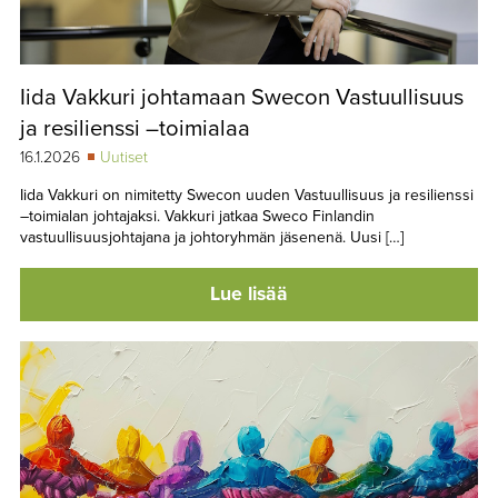
Iida Vakkuri johtamaan Swecon Vastuullisuus
ja resilienssi –toimialaa
16.1.2026
Uutiset
Iida Vakkuri on nimitetty Swecon uuden Vastuullisuus ja resilienssi
–toimialan johtajaksi. Vakkuri jatkaa Sweco Finlandin
vastuullisuusjohtajana ja johtoryhmän jäsenenä. Uusi […]
Lue lisää