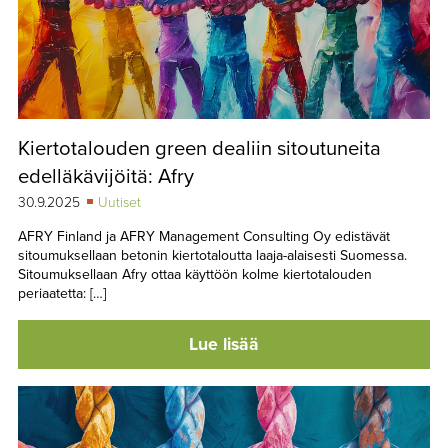
Kiertotalouden green dealiin sitoutuneita
edelläkävijöitä: Afry
30.9.2025
Uutiset
AFRY Finland ja AFRY Management Consulting Oy edistävät
sitoumuksellaan betonin kiertotaloutta laaja-alaisesti Suomessa.
Sitoumuksellaan Afry ottaa käyttöön kolme kiertotalouden
periaatetta: […]
Lue lisää