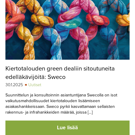
Kiertotalouden green dealiin sitoutuneita
edelläkävijöitä: Sweco
30.1.2025
Uutiset
Suunnittelun ja konsultoinnin asiantuntijana Swecolla on isot
vaikutusmahdollisuudet kiertotalouden lisäämiseen
asiakashankkeissaan. Sweco pyrkii kasvattamaan sellaisten
rakennus- ja infrahankkeiden määrää, joissa […]
Lue lisää