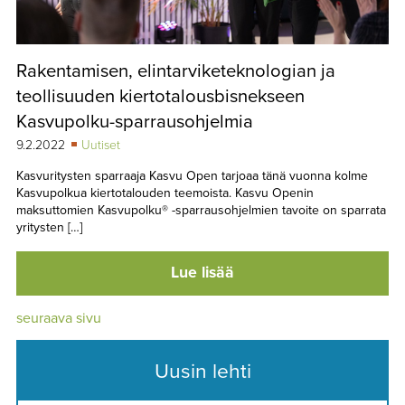
Rakentamisen, elintarviketeknologian ja
teollisuuden kiertotalousbisnekseen
Kasvupolku-sparrausohjelmia
9.2.2022
Uutiset
Kasvuritysten sparraaja Kasvu Open tarjoaa tänä vuonna kolme
Kasvupolkua kiertotalouden teemoista. Kasvu Openin
maksuttomien Kasvupolku® -sparrausohjelmien tavoite on sparrata
yritysten […]
Lue lisää
seuraava sivu
Uusin lehti