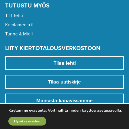
TUTUSTU MYÖS
TTT-lehti
Kemiamedia.fi
Tunne & Mieli
LIITY KIERTOTALOUSVERKOSTOON
Tilaa lehti
Tilaa uutiskirje
Mainosta kanavissamme
Käytämme evästeitä. Voit hallita niiden käyttöä
asetussivulla
.
Hyväksy evästeet