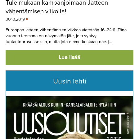
Tule mukaan kampanjoimaan Jätteen
TAPAHTUMAT
vähentämisen viikolla!
▼
YHTEYSTIEDOT
30.10.2019
Euroopan jätteen vähentämisen viikkoa vietetään 16.-24.11. Tänä
vuonna teemana on näkymätön jäte, jota syntyy
tuotantoprosesseissa, mutta jota emme koskaan näe. […]
Lue lisää
Uusin lehti