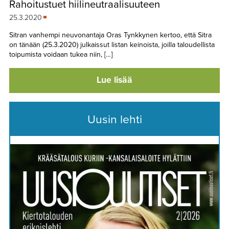
Rahoitustuet hiilineutraalisuuteen
TAPAHTUMAT
25.3.2020
▼
YHTEYSTIEDOT
Sitran vanhempi neuvonantaja Oras Tynkkynen kertoo, että Sitra
on tänään (25.3.2020) julkaissut listan keinoista, joilla taloudellista
toipumista voidaan tukea niin, […]
Lue lisää
Uusin lehti