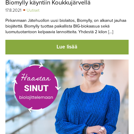
Biomylly käyntiin Koukkujärvellä
TAPAHTUMAT
17.8.2021
Uutiset
▼
YHTEYSTIEDOT
Pirkanmaan Jätehuollon uusi biolaitos, Biomylly, on alkanut jauhaa
biojätettä. Biomylly tuottaa paikallista BIG-biokaasua sekä
luomutuotantoon kelpaavia lannoitteita. Yhdestä 2 kilon […]
Lue lisää