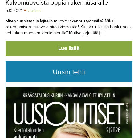
Kalvomuoveista oppia rakennusalalle
TAPAHTUMAT
5.10.2021
Uutiset
▼
YHTEYSTIEDOT
Miten tunnistaa ja lajitella muovit rakennustyömailla? Miksi
rakentamisen muoveja pitää kierrättää? Kuinka julkisilla hankinnoilla
voi tukea muovien kiertotaloutta? Motiva järjestää […]
Lue lisää
Uusin lehti