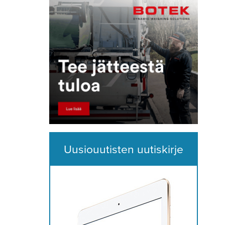
Uusiouutisten uutiskirje