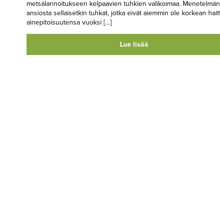
metsälannoitukseen kelpaavien tuhkien valikoimaa. Menetelmän
ansiosta sellaisetkin tuhkat, jotka eivät aiemmin ole korkean hait
ainepitoisuutensa vuoksi […]
Lue lisää