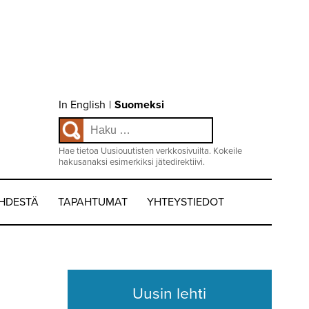
Choose
In English
|
Suomeksi
language
Haku:
/
Valitse
kieli:
Hae tietoa Uusiouutisten verkkosivuilta. Kokeile
hakusanaksi esimerkiksi jätedirektiivi.
EHDESTÄ
TAPAHTUMAT
YHTEYSTIEDOT
Uusin lehti