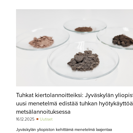
▼
KIRJAUTUMINEN
▼
ARKISTO
▼
TILAUSASIAT
MEDIATIEDOT
▼
TIETOA
LEHDESTÄ
TAPAHTUMAT
Tuhkat kiertolannoitteiksi: Jyväskylän yliopi
▼
YHTEYSTIEDOT
uusi menetelmä edistää tuhkan hyötykäyttöä
metsälannoituksessa
16.12.2025
Uutiset
Jyväskylän yliopiston kehittämä menetelmä laajentaa