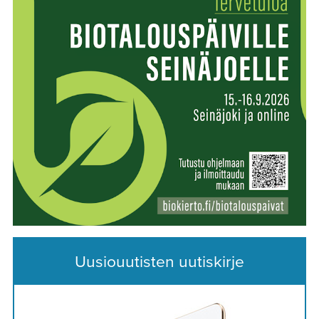
Uusiouutisten uutiskirje