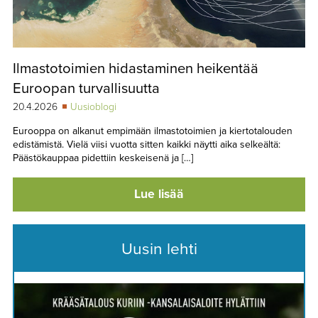
Ilmastotoimien hidastaminen heikentää
Euroopan turvallisuutta
20.4.2026
Uusioblogi
Eurooppa on alkanut empimään ilmastotoimien ja kiertotalouden
edistämistä. Vielä viisi vuotta sitten kaikki näytti aika selkeältä:
Päästökauppaa pidettiin keskeisenä ja […]
Lue lisää
Uusin lehti