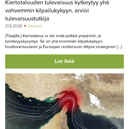
Kiertotalouden tulevaisuus kytkeytyy yhä
TAPAHTUMAT
vahvemmin kilpailukykyyn, arvioi
▼
YHTEYSTIEDOT
tulevaisuustutkija
21.5.2026
Artikkelit
(Tilaajille.) Kiertotalous ei ole enää pelkkä ympäristö- ja
kestävyyskysymys. Se on yhä enemmän kilpailukykyyn,
huoltovarmuuteen ja Euroopan resilienssiin liittyvä strateginen […]
Lue lisää