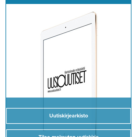
Uutiskirjearkisto