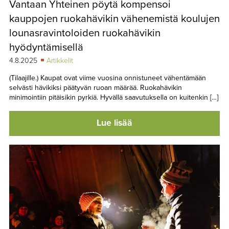
Vantaan Yhteinen pöytä kompensoi
TAPAHTUMAT
kauppojen ruokahävikin vähenemistä koulujen
▼
YHTEYSTIEDOT
lounasravintoloiden ruokahävikin
hyödyntämisellä
4.8.2025
Artikkelit
(Tilaajille.) Kaupat ovat viime vuosina onnistuneet vähentämään
selvästi hävikiksi päätyvän ruoan määrää. Ruokahävikin
minimointiin pitäisikin pyrkiä. Hyvällä saavutuksella on kuitenkin […]
Lue lisää