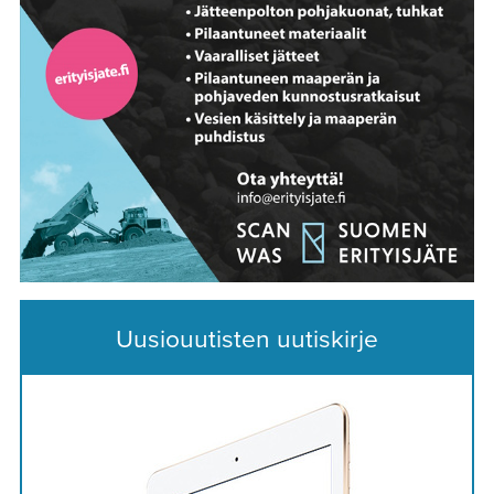
Uusiouutisten uutiskirje