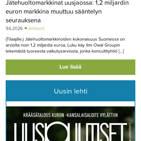
Jätehuoltomarkkinat uusjaossa: 1,2 miljardin
TAPAHTUMAT
euron markkina muuttuu sääntelyn
▼
YHTEYSTIEDOT
seurauksena
9.6.2026
Artikkelit
(Tilaajille.) Jätehuoltomarkkinoiden kokonaisuus Suomessa on
arviolta noin 1,2 miljardia euroa. Luku käy ilmi Owal Groupin
tekemästä tuoreesta vaikutusarviosta, jonka konsulttiyhtiö […]
Lue lisää
Uusin lehti