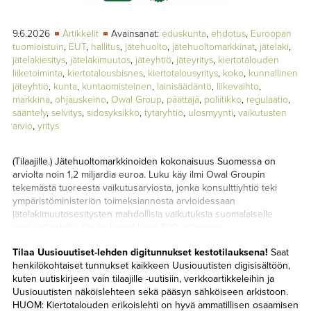
TAPAHTUMAT
9.6.2026
Artikkelit
Avainsanat:
eduskunta
,
ehdotus
,
Euroopan
▼
YHTEYSTIEDOT
tuomioistuin
,
EUT
,
hallitus
,
jätehuolto
,
jätehuoltomarkkinat
,
jätelaki
,
jätelakiesitys
,
jätelakimuutos
,
jäteyhtiö
,
jäteyritys
,
kiertotalouden
liiketoiminta
,
kiertotalousbisnes
,
kiertotalousyritys
,
koko
,
kunnallinen
jäteyhtiö
,
kunta
,
kuntaomisteinen
,
lainisäädäntö
,
liikevaihto
,
markkina
,
ohjauskeino
,
Owal Group
,
päättäjä
,
poliitikko
,
regulaatio
,
sääntely
,
selvitys
,
sidosyksikkö
,
tytäryhtiö
,
ulosmyynti
,
vaikutusten
arvio
,
yritys
(Tilaajille.) Jätehuoltomarkkinoiden kokonaisuus Suomessa on
arviolta noin 1,2 miljardia euroa. Luku käy ilmi Owal Groupin
tekemästä tuoreesta vaikutusarviosta, jonka konsulttiyhtiö teki
ympäristöministeriön toimeksiannosta arvioidessaan
jätelakimuutosesitysten mahdollisia vaikutuksia suomalaiselle
jätehuoltoalalle. Käsittelymarkkinat 800 miljoonaa,
kuljetusmarkkinat 400 miljoonaa Owal Groupin tuore selvitys
Tilaa Uusiouutiset-lehden digitunnukset kestotilauksena!
Saat
summaa, että Suomessa jätteen kuljetusmarkkinan koko on alle
henkilökohtaiset tunnukset kaikkeen Uusiouutisten digisisältöön,
400 miljoonaa euroa. Jätteen kuljetusmarkkinoilla toimii alle
kuten uutiskirjeen vain tilaajille -uutisiin, verkkoartikkeleihin ja
kaksisataa kuljetusyritystä. Suurin osa yrityksistä on paikallisesti
Uusiouutisten näköislehteen sekä pääsyn sähköiseen arkistoon.
toimivia mikro- tai pienyrityksiä, mutta joukossa on muutamia isoja,
HUOM: Kiertotalouden erikoislehti on hyvä ammatillisen osaamisen
valtakunnallisia toimijoita. Osa tarjoaa kuljetuksen lisäksi myös