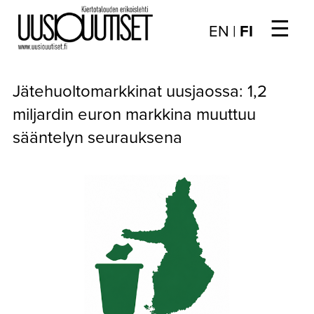
☰
Choose
EN
|
FI
language
/
UUTISET
Valitse
Jätehuoltomarkkinat uusjaossa: 1,2
kieli:
▼
ARTIKKELIT
miljardin euron markkina muuttuu
sääntelyn seurauksena
▼
KIRJAUTUMINEN
▼
ARKISTO
▼
TILAUSASIAT
MEDIATIEDOT
▼
TIETOA
LEHDESTÄ