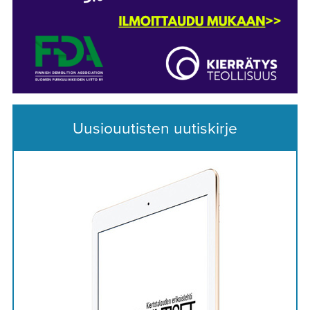
Uusiouutisten uutiskirje