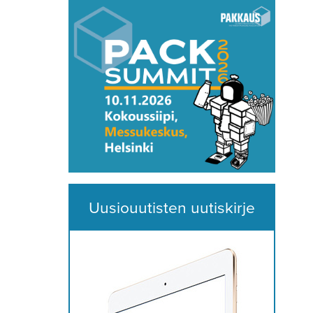
Uusiouutisten uutiskirje