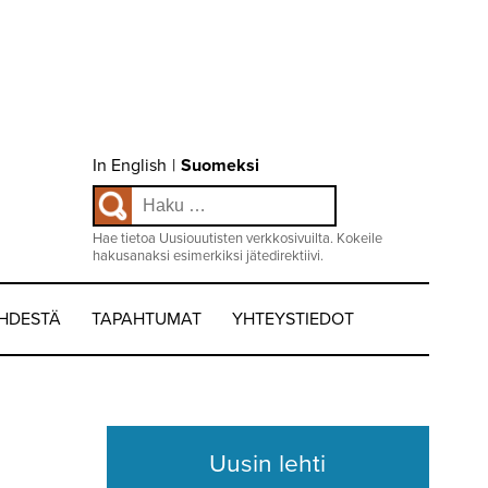
Choose
In English
|
Suomeksi
language
Haku:
/
Valitse
kieli:
Hae tietoa Uusiouutisten verkkosivuilta. Kokeile
hakusanaksi esimerkiksi jätedirektiivi.
EHDESTÄ
TAPAHTUMAT
YHTEYSTIEDOT
Uusin lehti