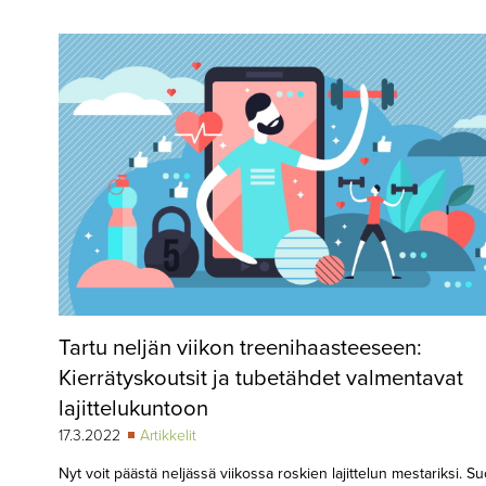
▼
KIRJAUTUMINEN
▼
ARKISTO
▼
TILAUSASIAT
MEDIATIEDOT
▼
TIETOA
LEHDESTÄ
TAPAHTUMAT
Tartu neljän viikon treenihaasteeseen:
▼
YHTEYSTIEDOT
Kierrätyskoutsit ja tubetähdet valmentavat
lajittelukuntoon
17.3.2022
Artikkelit
Nyt voit päästä neljässä viikossa roskien lajittelun mestariksi. 