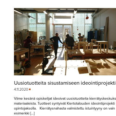
▼
KIRJAUTUMINEN
▼
ARKISTO
▼
TILAUSASIAT
MEDIATIEDOT
▼
TIETOA
LEHDESTÄ
TAPAHTUMAT
Uusiotuotteita sisustamiseen ideointiprojekt
▼
YHTEYSTIEDOT
4.11.2020
Viime kesänä opiskelijat ideoivat uusiotuotteita kierrätyskeskuk
materiaaleista. Tuotteet syntyivät Kiertotalouden ideointiprojekti 
opintojaksolla. Kierrätysnahasta valmistettu istuintyyny on vain 
esimerkki […]