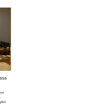
issa
sen
-
yksi