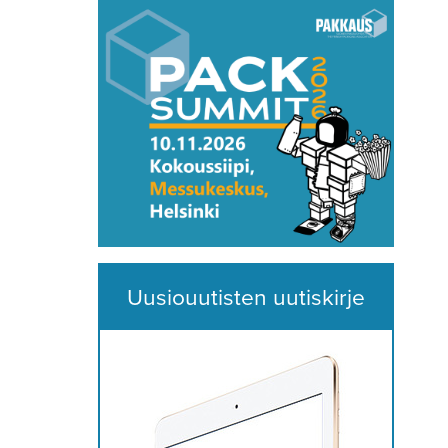
Uusiouutisten uutiskirje