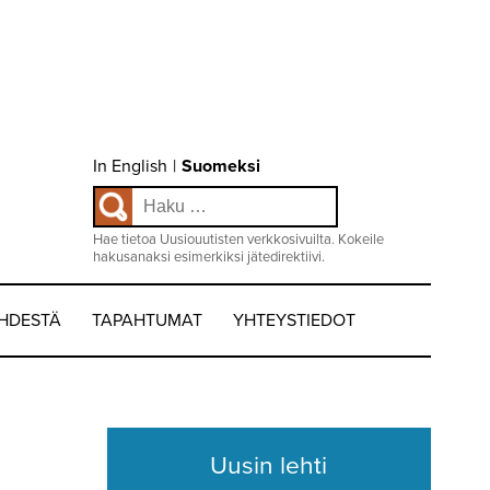
Choose
In English
|
Suomeksi
language
Haku:
/
Valitse
kieli:
Hae tietoa Uusiouutisten verkkosivuilta. Kokeile
hakusanaksi esimerkiksi jätedirektiivi.
EHDESTÄ
TAPAHTUMAT
YHTEYSTIEDOT
Uusin lehti