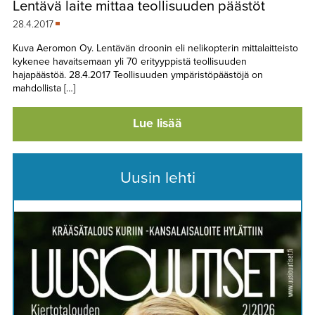
Lentävä laite mittaa teollisuuden päästöt
TAPAHTUMAT
28.4.2017
▼
YHTEYSTIEDOT
Kuva Aeromon Oy. Lentävän droonin eli nelikopterin mittalaitteisto
kykenee havaitsemaan yli 70 erityyppistä teollisuuden
hajapäästöä. 28.4.2017 Teollisuuden ympäristöpäästöjä on
mahdollista […]
Lue lisää
Uusin lehti