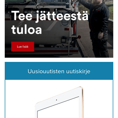
Uusiouutisten uutiskirje