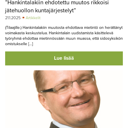
”Hankintalakiin ehdotettu muutos rikkoisi
TAPAHTUMAT
jätehuollon kuntajärjestelyt”
▼
YHTEYSTIEDOT
21.1.2025
Artikkelit
(Tilaajille.) Hankintalakiin muutosta ehdottava mietintö on herättänyt
voimakasta keskustelua. Hankintalain uudistamista käsittelevä
työryhmä ehdottaa mietinnössään muun muassa, että sidosyksikön
omistukselle […]
Lue lisää