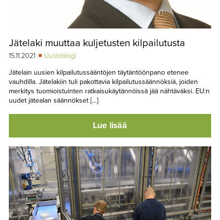
Jätelaki muuttaa kuljetusten kilpailutusta
15.11.2021
Uusioblogi
Jätelain uusien kilpailutussääntöjen täytäntöönpano etenee
vauhdilla. Jätelakiin tuli pakottavia kilpailutussäännöksiä, joiden
merkitys tuomio­istuinten ratkaisukäytännöissä jää nähtäväksi. EU:n
uudet jätealan säännökset […]
Lue lisää