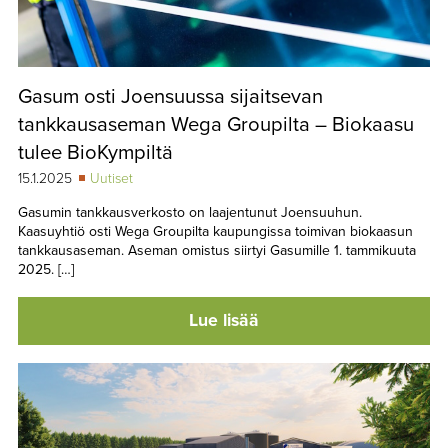
Gasum osti Joensuussa sijaitsevan
tankkausaseman Wega Groupilta – Biokaasu
tulee BioKympiltä
15.1.2025
Uutiset
Gasumin tankkausverkosto on laajentunut Joensuuhun.
Kaasuyhtiö osti Wega Groupilta kaupungissa toimivan biokaasun
tankkausaseman. Aseman omistus siirtyi Gasumille 1. tammikuuta
2025. […]
Lue lisää