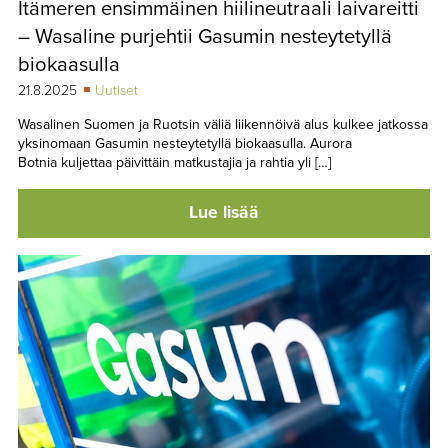
Itämeren ensimmäinen hiilineutraali laivareitti
TAPAHTUMAT
– Wasaline purjehtii Gasumin nesteytetyllä
▼
YHTEYSTIEDOT
biokaasulla
21.8.2025
Uutiset
Wasalinen Suomen ja Ruotsin väliä liikennöivä alus kulkee jatkossa
yksinomaan Gasumin nesteytetyllä biokaasulla. Aurora
Botnia kuljettaa päivittäin matkustajia ja rahtia yli […]
Lue lisää