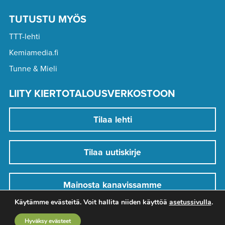
TUTUSTU MYÖS
TTT-lehti
Kemiamedia.fi
Tunne & Mieli
LIITY KIERTOTALOUSVERKOSTOON
Tilaa lehti
Tilaa uutiskirje
Mainosta kanavissamme
Käytämme evästeitä. Voit hallita niiden käyttöä
asetussivulla
.
Hyväksy evästeet