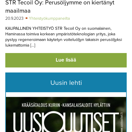
STR Tecoil Oy: Perusöljymme on kiertänyt
TAPAHTUMAT
maailmaa
▼
YHTEYSTIEDOT
20.9.2023
Yhteistyökumppaneilta
KAUPALLINEN YHTEISTYÖ STR Tecoil Oy on suomalainen,
Haminassa toimiva korkean ympäristöteknologian yritys, joka
pystyy regeneroimaan käytetyn voiteluöljyn takaisin perusöljyksi
lukemattomia […]
Lue lisää
Uusin lehti