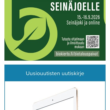
Uusiouutisten uutiskirje