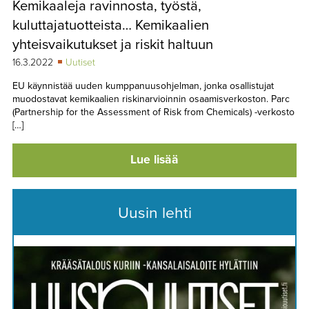
Kemikaaleja ravinnosta, työstä,
TAPAHTUMAT
kuluttajatuotteista… Kemikaalien
▼
YHTEYSTIEDOT
yhteisvaikutukset ja riskit haltuun
16.3.2022
Uutiset
EU käynnistää uuden kumppanuusohjelman, jonka osallistujat
muodostavat kemikaalien riskinarvioinnin osaamisverkoston. Parc
(Partnership for the Assessment of Risk from Chemicals) -verkosto
[…]
Lue lisää
Uusin lehti