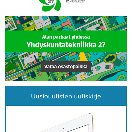
Uusiouutisten uutiskirje