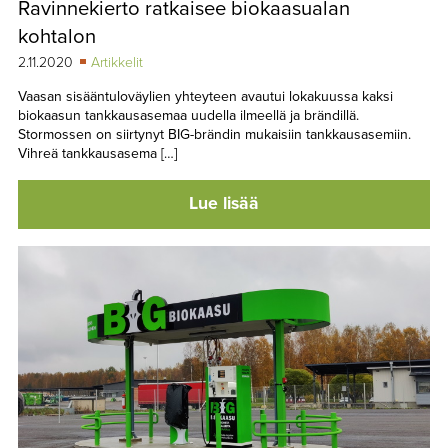
Ravinnekierto ratkaisee biokaasualan
TAPAHTUMAT
kohtalon
▼
YHTEYSTIEDOT
2.11.2020
Artikkelit
Vaasan sisääntuloväylien yhteyteen avautui lokakuussa kaksi
biokaasun tankkausasemaa uudella ilmeellä ja brändillä.
Stormossen on siirtynyt BIG-brändin mukaisiin tankkausasemiin.
Vihreä tankkausasema […]
Lue lisää