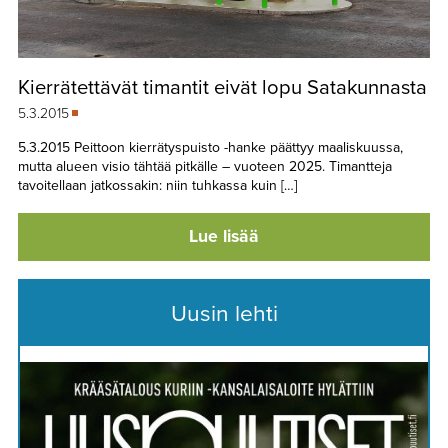
Kierrätettävät timantit eivät lopu Satakunnasta
5.3.2015
5.3.2015 Peittoon kierrätyspuisto -hanke päättyy maaliskuussa,
mutta alueen visio tähtää pitkälle – vuoteen 2025. Timantteja
tavoitellaan jatkossakin: niin tuhkassa kuin […]
Lue lisää
Uusin lehti