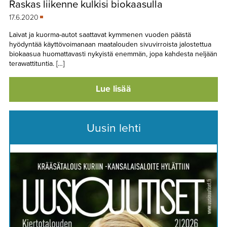
Raskas liikenne kulkisi biokaasulla
TAPAHTUMAT
17.6.2020
▼
YHTEYSTIEDOT
Laivat ja kuorma-autot saattavat kymmenen vuoden päästä
hyödyntää käyttövoimanaan maatalouden sivuvirroista jalostettua
biokaasua huomattavasti nykyistä enemmän, jopa kahdesta neljään
terawattituntia. […]
Lue lisää
Uusin lehti