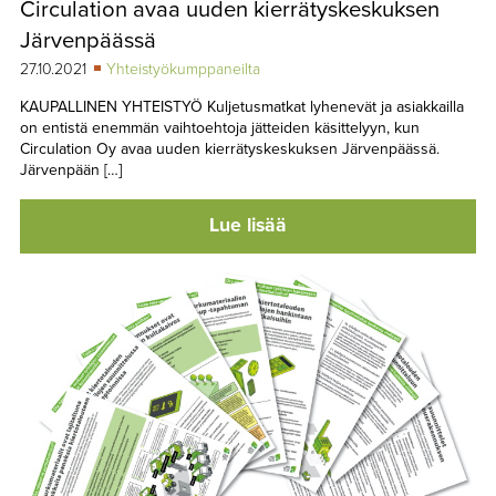
Circulation avaa uuden kierrätyskeskuksen
TAPAHTUMAT
Järvenpäässä
▼
YHTEYSTIEDOT
27.10.2021
Yhteistyökumppaneilta
KAUPALLINEN YHTEISTYÖ Kuljetusmatkat lyhenevät ja asiakkailla
on entistä enemmän vaihtoehtoja jätteiden käsittelyyn, kun
Circulation Oy avaa uuden kierrätyskeskuksen Järvenpäässä.
Järvenpään […]
Lue lisää