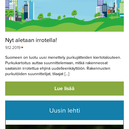
Nyt aletaan irrotella!
9.12.2019
Suomeen on luotu uusi menettely purkujätteiden kiertotalouteen.
Purkukartoitus auttaa suunnittelemaan, mitkä rakenneosat
saataisiin irrotettua ehjinä uudelleenkäyttöön. Rakennusten
purkutöiden suunnittelijat, tilaajat […]
Lue lisää
Uusin lehti