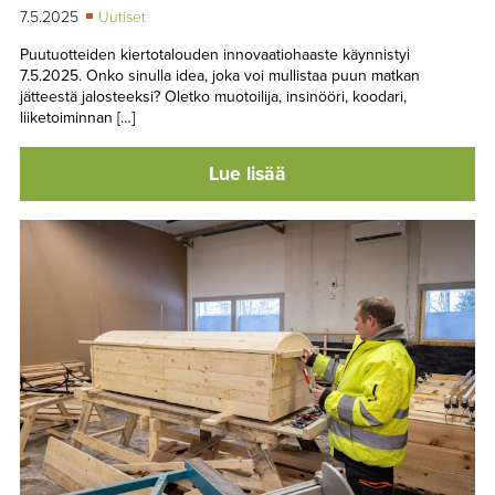
7.5.2025
Uutiset
Puutuotteiden kiertotalouden innovaatiohaaste käynnistyi
7.5.2025. Onko sinulla idea, joka voi mullistaa puun matkan
jätteestä jalosteeksi? Oletko muotoilija, insinööri, koodari,
liiketoiminnan […]
Lue lisää