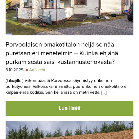
Porvoolaisen omakotitalon neljä seinää
puretaan eri menetelmin – Kuinka ehjänä
purkamisesta saisi kustannustehokasta?
8.10.2025
Artikkelit
(Tilaajille.) Viikon päästä Porvoossa käynnistyy erikoinen
purkutyömaa. Valkoiseksi maalattu, puurunkoinen omakotitalo ei
kelpaa enää kodiksi. Sen kellarissa on metri vettä, […]
Lue lisää