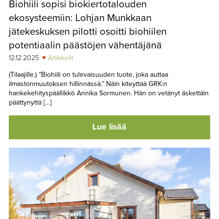
Biohiili sopisi biokiertotalouden
TAPAHTUMAT
ekosysteemiin: Lohjan Munkkaan
▼
YHTEYSTIEDOT
jätekeskuksen pilotti osoitti biohiilen
potentiaalin päästöjen vähentäjänä
12.12.2025
Artikkelit
(Tilaajille.) ”Biohiili on tulevaisuuden tuote, joka auttaa
ilmastonmuutoksen hillinnässä.” Näin kiteyttää GRK:n
hankekehityspäällikkö Annika Sormunen. Hän on vetänyt äskettäin
päättynyttä […]
Lue lisää