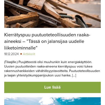
Kierrätyspuu puutuoteteollisuuden raaka-
aineeksi – ”Tässä on jalansijaa uudelle
liiketoiminnalle”
18.12.2024
Artikkelit
(Tilaajille.) Puujätteestä olisi muuhunkin kuin energiakäyttöön.
Uusien puutuotteiden raaka-aineena kierrätyspuu voisi tukea
rakennushankkeiden vähähiilisyystavoitteita. Puutuoteteollisuuden
ja laajan yhteistyökumppanijoukon uusi hanke, […]
Lue lisää