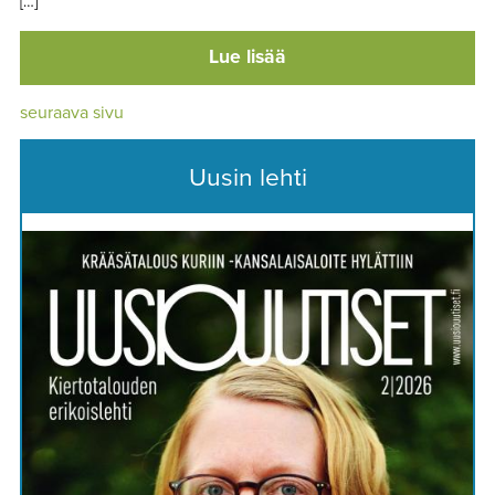
[…]
Lue lisää
seuraava sivu
Uusin lehti