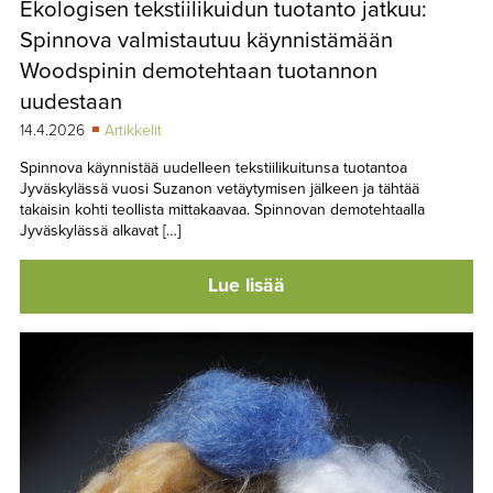
Ekologisen tekstiilikuidun tuotanto jatkuu:
TAPAHTUMAT
Spinnova valmistautuu käynnistämään
▼
YHTEYSTIEDOT
Woodspinin demotehtaan tuotannon
uudestaan
14.4.2026
Artikkelit
Spinnova käynnistää uudelleen tekstiilikuitunsa tuotantoa
Jyväskylässä vuosi Suzanon vetäytymisen jälkeen ja tähtää
takaisin kohti teollista mittakaavaa. Spinnovan demotehtaalla
Jyväskylässä alkavat […]
Lue lisää