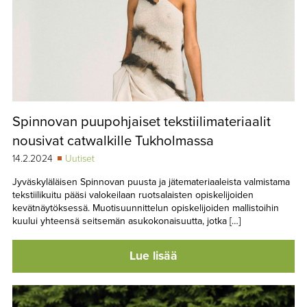
Spinnovan puupohjaiset tekstiilimateriaalit
nousivat catwalkille Tukholmassa
14.2.2024
Uutiset
Jyväskyläläisen Spinnovan puusta ja jätemateriaaleista valmistama
tekstiilikuitu pääsi valokeilaan ruotsalaisten opiskelijoiden
kevätnäytöksessä. Muotisuunnittelun opiskelijoiden mallistoihin
kuului yhteensä seitsemän asukokonaisuutta, jotka […]
Lue lisää