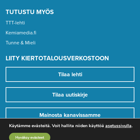
TUTUSTU MYÖS
TTT-lehti
Kemiamedia.fi
Tunne & Mieli
LIITY KIERTOTALOUSVERKOSTOON
Tilaa lehti
Tilaa uutiskirje
Mainosta kanavissamme
Käytämme evästeitä. Voit hallita niiden käyttöä
asetussivulla
.
Hyväksy evästeet