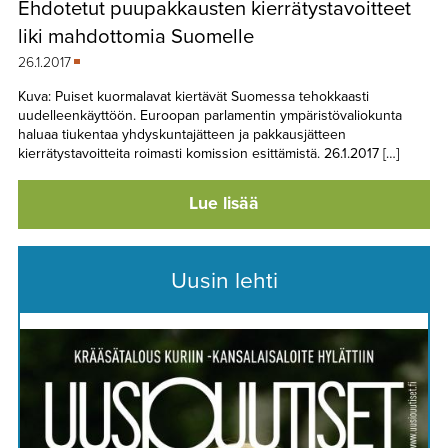
Ehdotetut puupakkausten kierrätystavoitteet
TAPAHTUMAT
liki mahdottomia Suomelle
▼
YHTEYSTIEDOT
26.1.2017
Kuva: Puiset kuormalavat kiertävät Suomessa tehokkaasti
uudelleenkäyttöön. Euroopan parlamentin ympäristövaliokunta
haluaa tiukentaa yhdyskuntajätteen ja pakkausjätteen
kierrätystavoitteita roimasti komission esittämistä. 26.1.2017 […]
Lue lisää
Uusin lehti