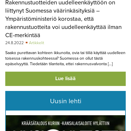
Rakennustuotteiden uudelleenkäyttöön on
TAPAHTUMAT
liittynyt Suomessa väärinkäsityksiä –
▼
YHTEYSTIEDOT
Ympäristöministeriö korostaa, että
rakennustuotteita voi uudelleenkäyttää ilman
CE-merkintää
24.8.2022
Artikkelit
Saako purettavan kohteen ikkunoita, ovia tai tiiliä käyttää uudelleen
toisessa rakennuskohteessa? Suomessa on ollut tästä
epäselvyyttä. Tiedetään tilanteita, ettei rakennusvalvonta […]
Lue lisää
Uusin lehti