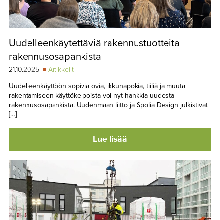
Uudelleenkäytettäviä rakennustuotteita
rakennusosapankista
21.10.2025
Artikkelit
Uudelleenkäyttöön sopivia ovia, ikkunapokia, tiiliä ja muuta
rakentamiseen käyttökelpoista voi nyt hankkia uudesta
rakennusosapankista. Uudenmaan liitto ja Spolia Design julkistivat
[…]
Lue lisää