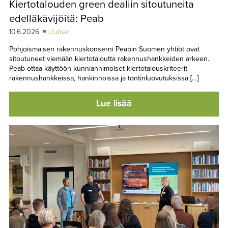
Kiertotalouden green dealiin sitoutuneita
TAPAHTUMAT
edelläkävijöitä: Peab
▼
YHTEYSTIEDOT
10.6.2026
Uutiset
Pohjoismaisen rakennuskonserni Peabin Suomen yhtiöt ovat
sitoutuneet viemään kiertotaloutta rakennushankkeiden arkeen.
Peab ottaa käyttöön kunnianhimoiset kiertotalouskriteerit
rakennushankkeissa, hankinnoissa ja tontinluovutuksissa […]
Lue lisää