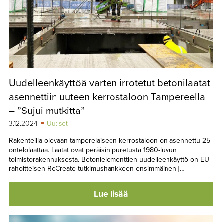
Uudelleenkäyttöä varten irrotetut betonilaatat
asennettiin uuteen kerrostaloon Tampereella
– ”Sujui mutkitta”
3.12.2024
Uutiset
Rakenteilla olevaan tamperelaiseen kerrostaloon on asennettu 25
ontelolaattaa. Laatat ovat peräisin puretusta 1980-luvun
toimistorakennuksesta. Betonielementtien uudelleenkäyttö on EU-
rahoitteisen ReCreate-tutkimushankkeen ensimmäinen […]
Lue lisää