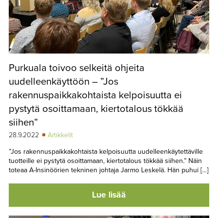
Purkuala toivoo selkeitä ohjeita
uudelleenkäyttöön – ”Jos
rakennuspaikkakohtaista kelpoisuutta ei
pystytä osoittamaan, kiertotalous tökkää
siihen”
28.9.2022
Artikkelit
”Jos rakennuspaikkakohtaista kelpoisuutta uudelleenkäytettäville
tuotteille ei pystytä osoittamaan, kiertotalous tökkää siihen.” Näin
toteaa A-Insinöörien tekninen johtaja Jarmo Leskelä. Hän puhui […]
Lue lisää