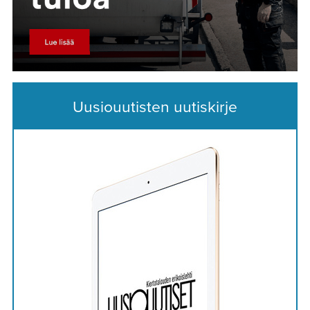
Uusiouutisten uutiskirje