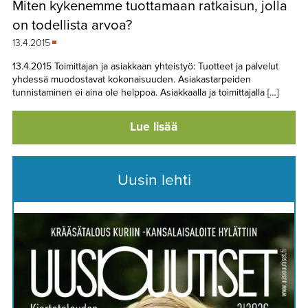
Miten kykenemme tuottamaan ratkaisun, jolla
TAPAHTUMAT
on todellista arvoa?
▼
YHTEYSTIEDOT
13.4.2015
13.4.2015 Toimittajan ja asiakkaan yhteistyö: Tuotteet ja palvelut
yhdessä muodostavat kokonaisuuden. Asiakastarpeiden
tunnistaminen ei aina ole helppoa. Asiakkaalla ja toimittajalla […]
Lue lisää
Uusin lehti