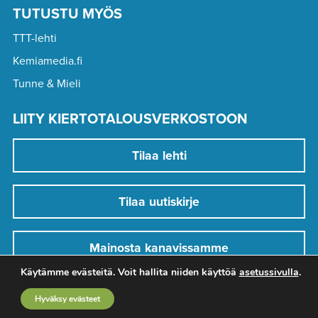
TUTUSTU MYÖS
TTT-lehti
Kemiamedia.fi
Tunne & Mieli
LIITY KIERTOTALOUSVERKOSTOON
Tilaa lehti
Tilaa uutiskirje
Mainosta kanavissamme
Käytämme evästeitä. Voit hallita niiden käyttöä
asetussivulla
.
Hyväksy evästeet